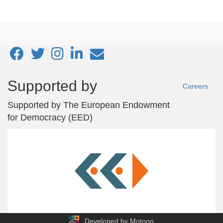
Footer
Supported by
Careers
menu
Supported by
The European Endowment
for Democracy (EED)
Developed by Motoon